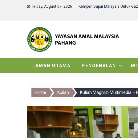
Skip
Friday, August 07, 2026
Kempen Dapur Malaysia Untuk Ga
to
content
LAMAN UTAMA
PENGENALAN
MI
Home
Kuliah
Kuliah Maghrib Multimedia –