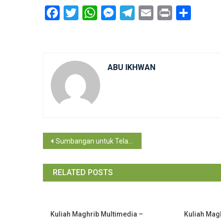
Facebook
Twitter
WhatsApp
Messenger
Telegram
Email
Print
Share
ABU IKHWAN
Post
Sumbangan untuk Telaga Tiub Palestin
navigation
RELATED POSTS
Kuliah Maghrib Multimedia –
Kuliah Mag