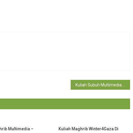
Kuliah Subuh Multimedia – Untukmu Palestin
hrib Multimedia –
Kuliah Maghrib Winter4Gaza Di