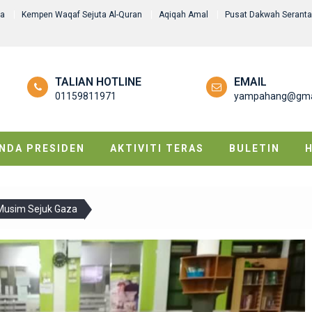
za
Kempen Waqaf Sejuta Al-Quran
Aqiqah Amal
Pusat Dakwah Serant
TALIAN HOTLINE
EMAIL
01159811971
yampahang@gma
NDA PRESIDEN
AKTIVITI TERAS
BULETIN
 Musim Sejuk Gaza