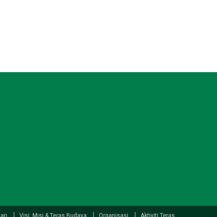
han
Visi, Misi & Teras Budaya
Organisasi
Aktiviti Teras