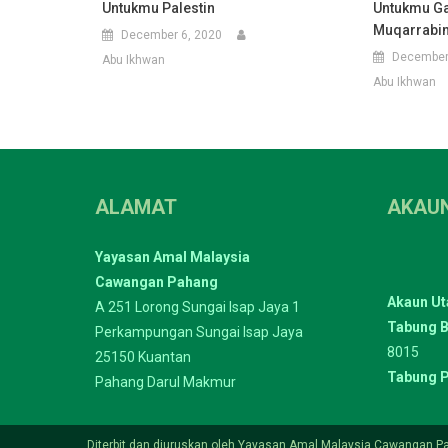
Untukmu Palestin
Untukmu Ga
Muqarrabin
December 6, 2020
December
Abu Ikhwan
Abu Ikhwan
ALAMAT
AKAU
Yayasan Amal Malaysia
Cawangan Pahang
Akaun U
A 251 Lorong Sungai Isap Jaya 1
Tabung B
Perkampungan Sungai Isap Jaya
8015
25150 Kuantan
Tabung P
Pahang Darul Makmur
Diterbit dan diuruskan oleh Yayasan Amal Malaysia Cawangan P