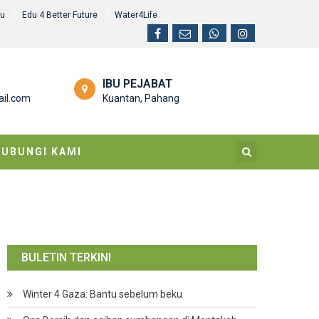
au
Edu 4 Better Future
Water4Life
IBU PEJABAT
il.com
Kuantan, Pahang
HUBUNGI KAMI
BULETIN TERKINI
Winter 4 Gaza: Bantu sebelum beku