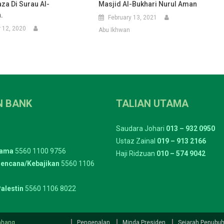
za Di Surau Al-
Masjid Al-Bukhari Nurul Aman
.
February 13, 2021
 12, 2020
Abu Ikhwan
N BANK
TALIAN UTAMA
Saudara Johari
013 – 932 0950
Ustaz Zainal
019 – 913 2166
tama
5560 1100 9756
Haji Ridzuan
010 – 574 9042
encana/Kebajikan
5560 1106
alestin
5560 1106 8022
ahang
Pengenalan
Minda Presiden
Sejarah Penubu