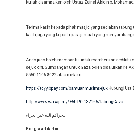
Kuliah disampaikan oleh Ustaz Zainal Abidin b. Mohama
Terima kasih kepada pihak masjid yang sediakan tabung
kasih juga yang kepada para jemaah yang menyumbang un
Anda juga boleh membantu untuk memberikan sedikit k
sejuk kini. Sumbangan untuk Gaza boleh disalurkan ke 
5560 1106 8022 atau melalui
https://toyyibpay.com/bantuanmusimsejuk
Hubungi Ust Z
http://www.wasap.my/+60199132166/tabungGaza
جزاكم الله خير الجزاء..
Kongsi artikel ini